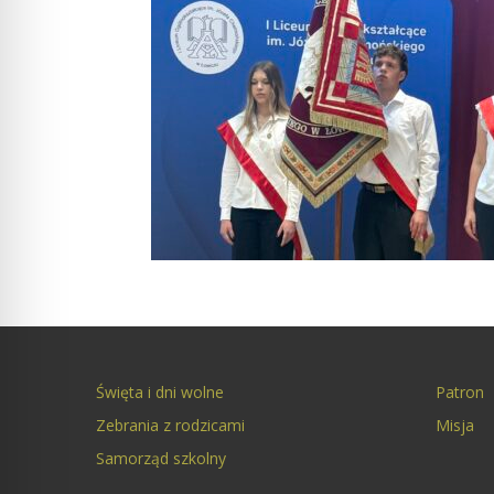
Święta i dni wolne
Patron
Zebrania z rodzicami
Misja
Samorząd szkolny