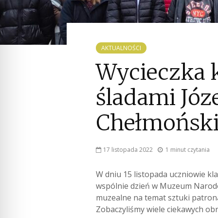
AKTUALNOŚCI
Wycieczka kl
śladami Józ
Chełmońsk
17 listopada 2022
1 minut czytania
W dniu 15 listopada uczniowie kl
wspólnie dzień w Muzeum Narodow
muzealne na temat sztuki patron
Zobaczyliśmy wiele ciekawych obra