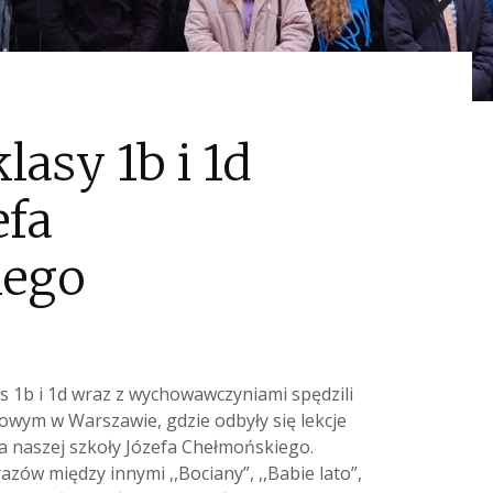
asy 1b i 1d
efa
iego
as 1b i 1d wraz z wychowawczyniami spędzili
ym w Warszawie, gdzie odbyły się lekcje
a naszej szkoły Józefa Chełmońskiego.
zów między innymi ,,Bociany”, ,,Babie lato”,