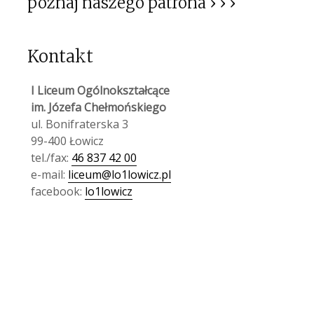
poznaj naszego patrona › › ›
Kontakt
I Liceum Ogólnokształcące
im. Józefa Chełmońskiego
ul. Bonifraterska 3
99-400 Łowicz
tel./fax:
46 837 42 00
e-mail:
liceum@lo1lowicz.pl
facebook:
lo1lowicz