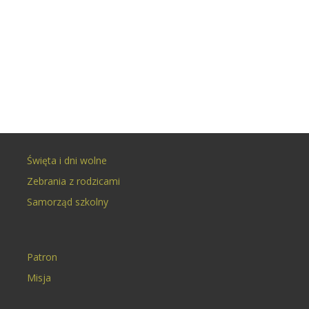
Święta i dni wolne
Zebrania z rodzicami
Samorząd szkolny
Patron
Misja