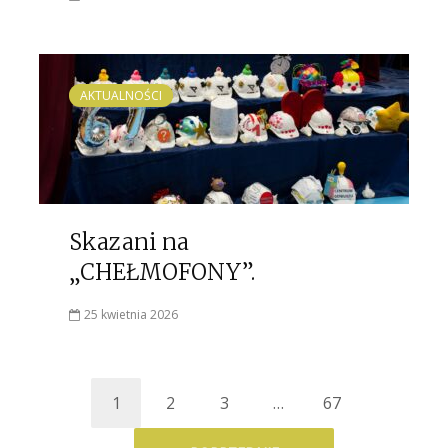
AKTUALNOŚCI
Skazani na
„CHEŁMOFONY”.
25 kwietnia 2026
1
2
3
…
67