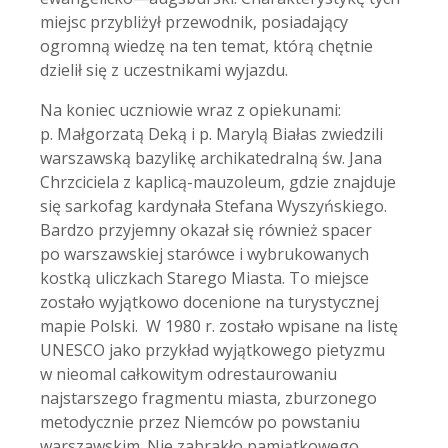
miejsc przybliżył przewodnik, posiadający
ogromną wiedzę na ten temat, którą chętnie
dzielił się z uczestnikami wyjazdu.
Na koniec uczniowie wraz z opiekunami:
p. Małgorzatą Deką i p. Marylą Białas zwiedzili
warszawską bazylikę archikatedralną św. Jana
Chrzciciela z kaplicą-mauzoleum, gdzie znajduje
się sarkofag kardynała Stefana Wyszyńskiego.
Bardzo przyjemny okazał się również spacer
po warszawskiej starówce i wybrukowanych
kostką uliczkach Starego Miasta. To miejsce
zostało wyjątkowo docenione na turystycznej
mapie Polski. W 1980 r. zostało wpisane na listę
UNESCO jako przykład wyjątkowego pietyzmu
w nieomal całkowitym odrestaurowaniu
najstarszego fragmentu miasta, zburzonego
metodycznie przez Niemców po powstaniu
warszawskim. Nie zabrakło pamiątkowego