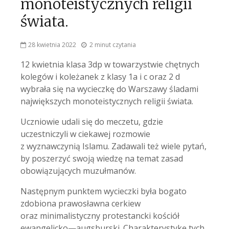
monoteistycznych religii
świata.
28 kwietnia 2022
2 minut czytania
12 kwietnia klasa 3dp w towarzystwie chętnych
kolegów i koleżanek z klasy 1a i c oraz 2 d
wybrała się na wycieczkę do Warszawy śladami
największych monoteistycznych religii świata.
Uczniowie udali się do meczetu, gdzie
uczestniczyli w ciekawej rozmowie
z wyznawczynią Islamu. Zadawali też wiele pytań,
by poszerzyć swoją wiedzę na temat zasad
obowiązujących muzułmanów.
Następnym punktem wycieczki była bogato
zdobiona prawosławna cerkiew
oraz minimalistyczny protestancki kościół
ewangelicko—augsburski. Charakterystykę tych