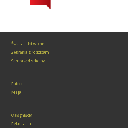
Święta i dni wolne
Zebrania z rodzicami
Samorząd szkolny
Patron
Misja
Osiągnięcia
Rekrutacja