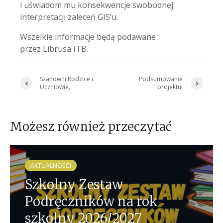
i uświadom mu konsekwencje swobodnej
interpretacji zaleceń GIS’u.
Wszelkie informacje będą podawane
przez Librusa i FB.
Szanowni Rodzice i
Podsumowanie
Uczniowie,
projektu!
Możesz również przeczytać
AKTUALNOŚCI
Szkolny Zestaw
Podręczników na rok
szkolny 2026/2027