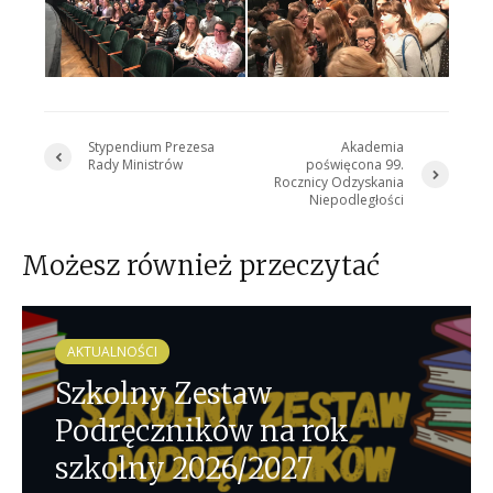
Stypendium Prezesa
Akademia
Rady Ministrów
poświęcona 99.
Rocznicy Odzyskania
Niepodległości
Możesz również przeczytać
AKTUALNOŚCI
Szkolny Zestaw
Podręczników na rok
szkolny 2026/2027