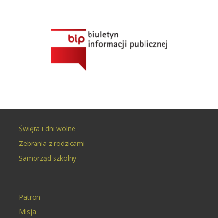
Święta i dni wolne
Zebrania z rodzicami
Samorząd szkolny
Patron
Misja