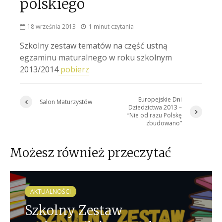
polskiego
18 września 2013
1 minut czytania
Szkolny zestaw tematów na część ustną
egzaminu maturalnego w roku szkolnym
2013/2014
pobierz
Europejskie Dni
Salon Maturzystów
Dziedzictwa 2013 –
“Nie od razu Polskę
zbudowano”
Możesz również przeczytać
AKTUALNOŚCI
Szkolny Zestaw