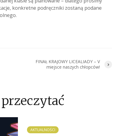
w danej klasie są planowane – dlatego prosimy
acje, konkretne podręczniki zostaną podane
olnego.
FINAŁ KRAJOWY LICEALIADY – V
miejsce naszych chłopców!
 przeczytać
AKTUALNOŚCI