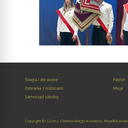
Święta i dni wolne
Patron
Zebrania z rodzicami
Misja
Samorząd szkolny
Copyright © I LO im J. Chełmońskiego w Łowiczu. Wszelkie praw