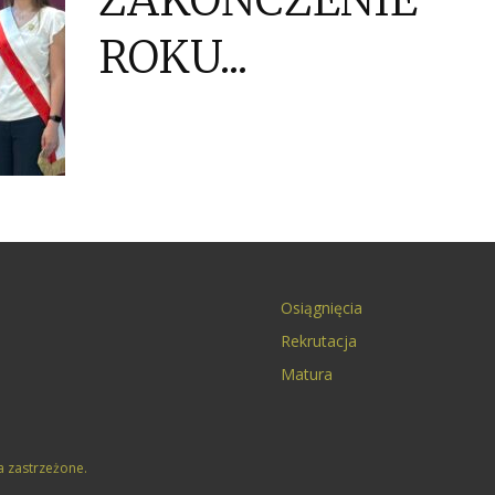
ZAKOŃCZENIE
ROKU...
Osiągnięcia
Rekrutacja
Matura
a zastrzeżone.