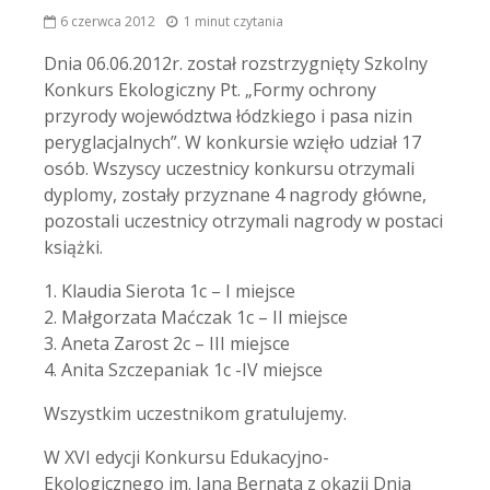
6 czerwca 2012
1 minut czytania
Dnia 06.06.2012r. został rozstrzygnięty Szkolny
Konkurs Ekologiczny Pt. „Formy ochrony
przyrody województwa łódzkiego i pasa nizin
peryglacjalnych”.
W konkursie wzięło udział 17
osób. Wszyscy uczestnicy konkursu otrzymali
dyplomy, zostały przyznane 4 nagrody główne,
pozostali uczestnicy otrzymali nagrody w postaci
książki.
1. Klaudia Sierota 1c – I miejsce
2. Małgorzata Maćczak 1c – II miejsce
3. Aneta Zarost 2c – III miejsce
4. Anita Szczepaniak 1c -IV miejsce
Wszystkim uczestnikom gratulujemy.
W XVI edycji Konkursu Edukacyjno-
Ekologicznego im. Jana Bernata z okazji Dnia