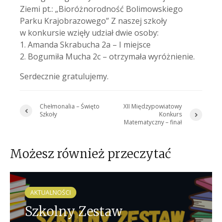
Ziemi pt.: „Bioróżnorodność Bolimowskiego
Parku Krajobrazowego” Z naszej szkoły
w konkursie wzięły udział dwie osoby:
1. Amanda Skrabucha 2a – I miejsce
2. Bogumiła Mucha 2c – otrzymała wyróżnienie.
Serdecznie gratulujemy.
Chełmonalia – Święto
XII Międzypowiatowy
Szkoły
Konkurs
Matematyczny – finał
Możesz również przeczytać
AKTUALNOŚCI
Szkolny Zestaw