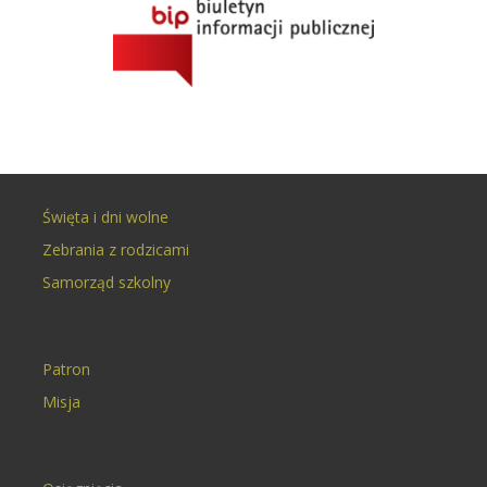
Święta i dni wolne
Zebrania z rodzicami
Samorząd szkolny
Patron
Misja