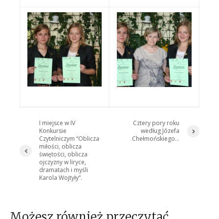
I miejsce w IV
Cztery pory roku
Konkursie
według Józefa
Czytelniczym “Oblicza
Chełmońskiego…
miłości, oblicza
świętości, oblicza
ojczyzny w liryce,
dramatach i myśli
Karola Wojtyły”.
Możesz również przeczytać