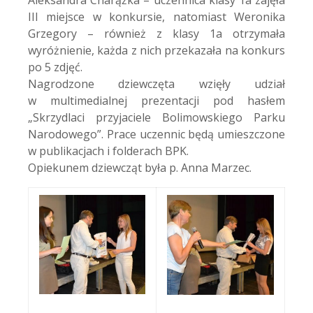
Aleksandra Charążka – uczennica klasy 1a zajęła
III miejsce w konkursie, natomiast Weronika
Grzegory – również z klasy 1a otrzymała
wyróżnienie, każda z nich przekazała na konkurs
po 5 zdjęć.
Nagrodzone dziewczęta wzięły udział
w multimedialnej prezentacji pod hasłem
„Skrzydlaci przyjaciele Bolimowskiego Parku
Narodowego”. Prace uczennic będą umieszczone
w publikacjach i folderach BPK.
Opiekunem dziewcząt była p. Anna Marzec.