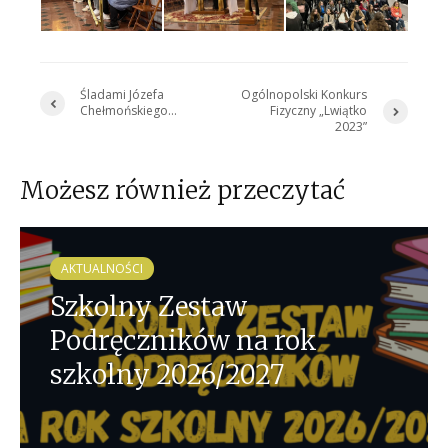
Śladami Józefa
Ogólnopolski Konkurs
Chełmońskiego…
Fizyczny „Lwiątko
2023”
Możesz również przeczytać
AKTUALNOŚCI
Szkolny Zestaw
Podręczników na rok
szkolny 2026/2027