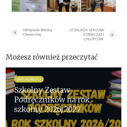
Olimpiada Wiedzy
LICEALIADA SZKOLNA
Chemicznej
DZIEWCZĄT I
CHŁOPCÓW.
Możesz również przeczytać
AKTUALNOŚCI
Szkolny Zestaw
Podręczników na rok
szkolny 2026/2027