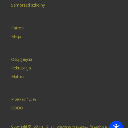
Samorząd szkolny
Patron
Misja
Osiągnięcia
Rekrutacja
Matura
Przekaż 1,5%
RODO
Copyright © I LO im J. Chełmońskiego w Łowiczu. Wszelkie prawa