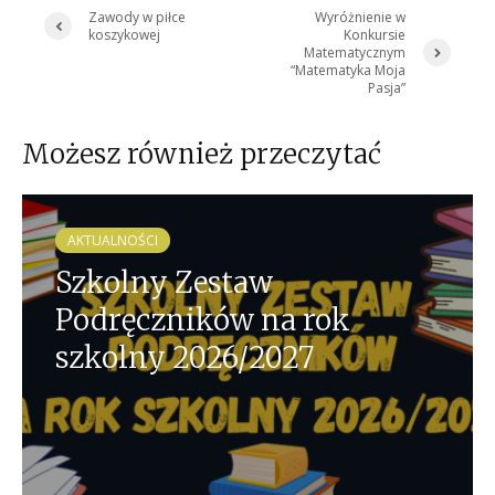
Zawody w piłce
Wyróżnienie w
koszykowej
Konkursie
Matematycznym
“Matematyka Moja
Pasja”
Możesz również przeczytać
AKTUALNOŚCI
Szkolny Zestaw
Podręczników na rok
szkolny 2026/2027