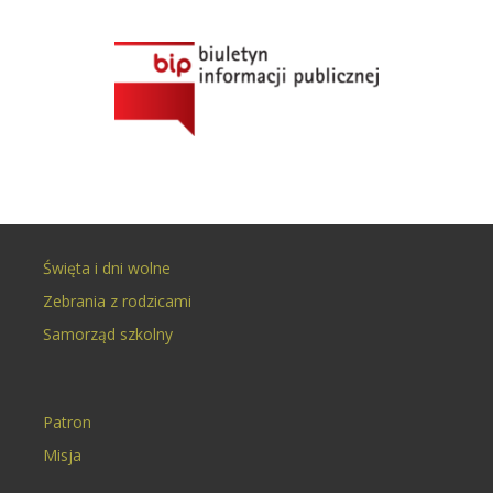
Święta i dni wolne
Zebrania z rodzicami
Samorząd szkolny
Patron
Misja