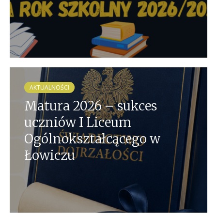
AKTUALNOŚCI
Matura 2026 – sukces
uczniów I Liceum
Ogólnokształcącego w
Łowiczu