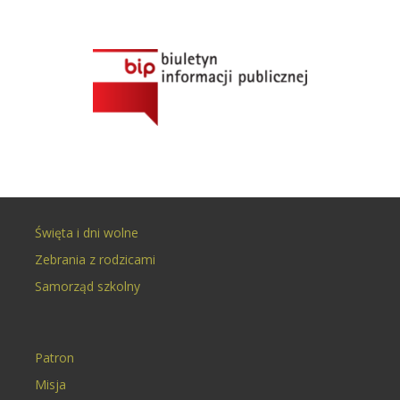
Święta i dni wolne
Zebrania z rodzicami
Samorząd szkolny
Patron
Misja