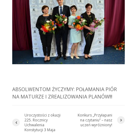
ABSOLWENTOM ŻYCZYMY: POŁAMANIA PIÓR
NA MATURZE I ZREALIZOWANIA PLANÓW!!!
Uroczystości z okazji
Konkurs „Przyłapani
225. Rocznicy
na czytaniu” – nasz
Uchwalenia
uczeń wyróżniony!
Konstytucji 3 Maja