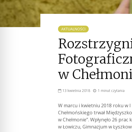
AKTUALNOŚCI
Rozstrzygn
Fotograficz
w Chełmoni
13 kwietnia 2018
1 minut czytania
W marcu i kwietniu 2018 roku w I
Chełmońskiego trwał Międzyszkol
w Chełmonie”.
Wpłynęło 26 prac 
w Łowiczu, Gimnazjum w Łyszkowi