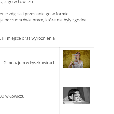
cącego w Łowiczu.
nie zdjęcia i przesłanie go w formie
sja odrzuciła dwie prace, które nie były zgodne
, III miejsce oraz wyróżnienia:
a – Gimnazjum w Łyszkowicach
 LO w Łowiczu