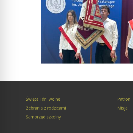
Święta i dni wolne
Patron
Zebrania z rodzicami
Misja
Samorząd szkolny