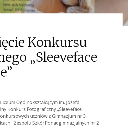
ięcie Konkursu
nego „Sleeveface
e”
 Liceum Ogólnokształcącym im. Józefa
ny Konkurs Fotograficzny „Sleeveface
konkursowych uczniów z Gimnazjum nr 3
cach , Zespołu Szkół Ponadgimnazjalnych nr 2