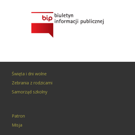
Święta i dni wolne
Zebrania z rodzicami
Samorząd szkolny
Patron
Misja