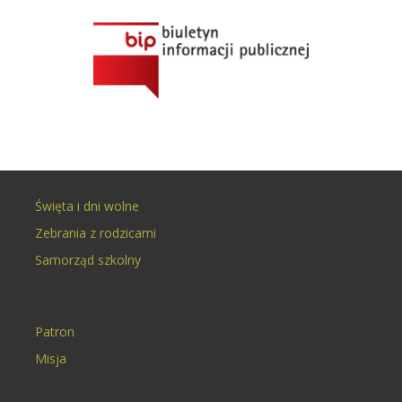
Święta i dni wolne
Zebrania z rodzicami
Samorząd szkolny
Patron
Misja