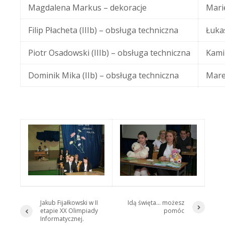
Magdalena Markus – dekoracje
Mari
Filip Płacheta (IIIb) – obsługa techniczna
Łukas
Piotr Osadowski (IIIb) – obsługa techniczna
Kami
Dominik Mika (IIb) – obsługa techniczna
Mare
Jakub Fijałkowski w II
Idą święta… możesz
etapie XX Olimpiady
pomóc
Informatycznej.