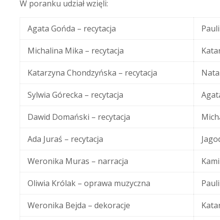
W poranku udział wzięli:
Agata Gońda – recytacja
Paul
Michalina Mika – recytacja
Kata
Katarzyna Chondzyńska – recytacja
Nata
Sylwia Górecka – recytacja
Agat
Dawid Domański – recytacja
Mich
Ada Juraś – recytacja
Jago
Weronika Muras – narracja
Kami
Oliwia Królak – oprawa muzyczna
Paul
Weronika Bejda – dekoracje
Kata