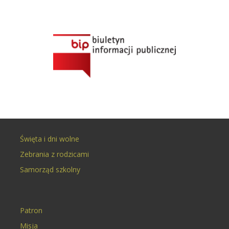
Święta i dni wolne
Zebrania z rodzicami
Samorząd szkolny
Patron
Misja