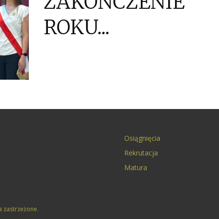
ZAKOŃCZENIE
ROKU...
Osiągnięcia
Rekrutacja
Matura
a zastrzeżone.