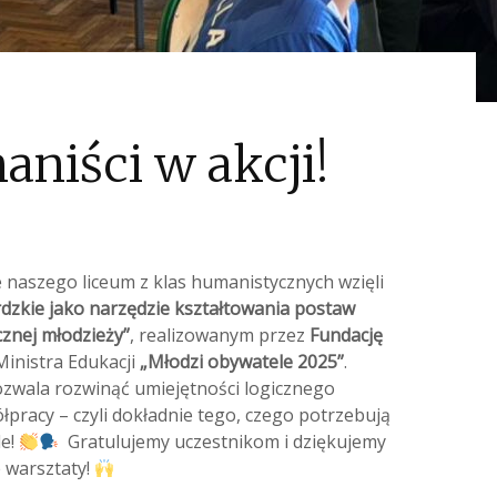
niści w akcji!
e naszego liceum z klas humanistycznych wzięli
dzkie jako narzędzie kształtowania postaw
cznej młodzieży”
, realizowanym przez
Fundację
inistra Edukacji
„Młodzi obywatele 2025”
.
ozwala rozwinąć umiejętności logicznego
pracy – czyli dokładnie tego, czego potrzebują
le!
Gratulujemy uczestnikom i dziękujemy
e warsztaty!