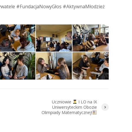
ywatele #FundacjaNowyGłos #AktywnaMłodzież
Uczniowie
I LO na IX
Uniwersyteckim Obozie
Olimpiady Matematycznej!