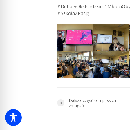
#DebatyOksfordzkie #MłodziOb
#SzkołaZPasją
Dalsza część olimpijskich
zmagań