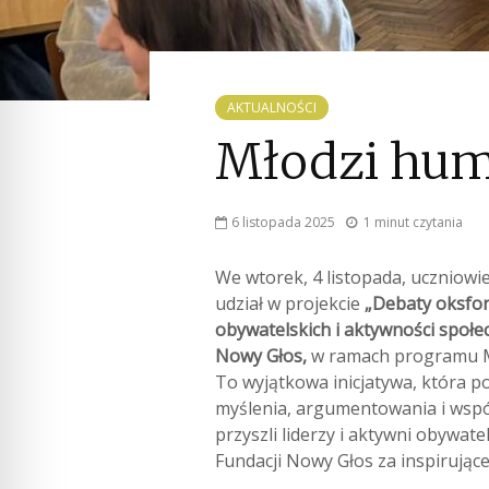
AKTUALNOŚCI
Młodzi huma
6 listopada 2025
1 minut czytania
We wtorek, 4 listopada, uczniowi
udział w projekcie
„Debaty oksfor
obywatelskich i aktywności społe
Nowy Głos,
w ramach programu M
To wyjątkowa inicjatywa, która p
myślenia, argumentowania i współ
przyszli liderzy i aktywni obywate
Fundacji Nowy Głos za inspirując