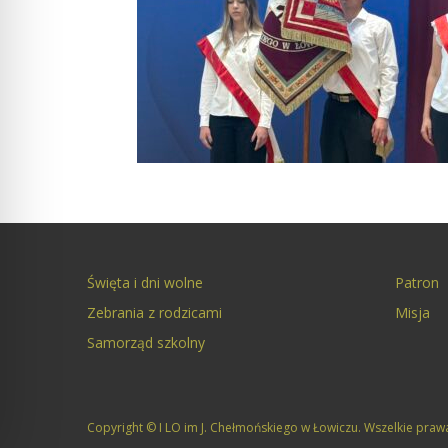
Święta i dni wolne
Patron
Zebrania z rodzicami
Misja
Samorząd szkolny
Copyright © I LO im J. Chełmońskiego w Łowiczu. Wszelkie praw