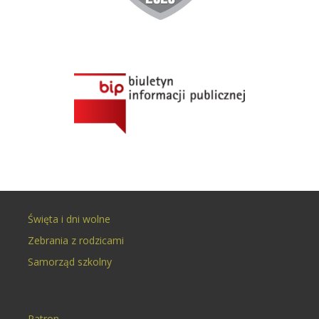
Święta i dni wolne
Zebrania z rodzicami
Samorząd szkolny
Patron