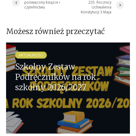
poświęcony książce i
225. Rocznicy
czytelnictwu
Uchwalenia
Konstytucji 3 Maja
Możesz również przeczytać
AKTUALNOŚCI
Szkolny Zestaw
Podręczników na rok
szkolny 2026/2027