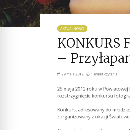
AKTUALNOŚCI
KONKURS 
– Przyłapan
29 maja 2012
1 minut czytania
25 maja 2012 roku w Powiatowej B
rozstrzygnięcie konkursu fotogra
Konkurs, adresowany do młodzież
zorganizowany z okazji Światoweg