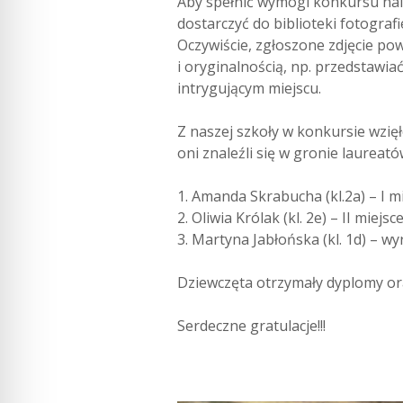
Aby spełnić wymogi konkursu nale
dostarczyć do biblioteki fotografi
Oczywiście, zgłoszone zdjęcie p
i oryginalnością, np. przedstawia
intrygującym miejscu.
Z naszej szkoły w konkursie wzię
oni znaleźli się w gronie laureató
1. Amanda Skrabucha (kl.2a) – I mi
2. Oliwia Królak (kl. 2e) – II miejs
3. Martyna Jabłońska (kl. 1d) – wy
Dziewczęta otrzymały dyplomy or
Serdeczne gratulacje!!!