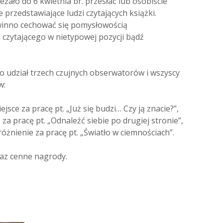
żało do 6 kwietnia br. przesłać lub osobiście
e przedstawiające ludzi czytających książki.
owinno cechować się pomysłowością
ć czytającego w nietypowej pozycji bądź
ło udział trzech czujnych obserwatorów i wszyscy
w:
ejsce za pracę pt. „Już się budzi… Czy ją znacie?”,
ce za pracę pt. „Odnaleźć siebie po drugiej stronie”,
różnienie za pracę pt. „Światło w ciemnościach”.
az cenne nagrody.