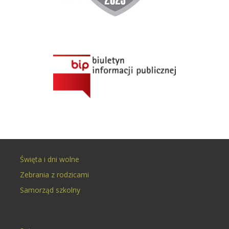
Święta i dni wolne
Zebrania z rodzicami
Samorząd szkolny