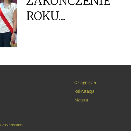
ZAKOŃCZENIE
ROKU...
Osiągnięcia
Rekrutacja
Matura
a zastrzeżone.