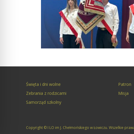
Święta i dni wolne
Patron
Zebrania z rodzicami
Misja
Samorząd szkolny
Copyright © I LO im J. Chełmońskiego w Łowiczu. Wszelkie praw