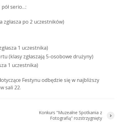
 pół serio…:
a zgłasza po 2 uczestników)
zgłasza 1 uczestnika)
rtu (klasy zgłaszają 5-osobowe drużyny)
sza 1 uczestnika)
otyczące Festynu odbędzie się w najbliższy
w sali 22.
Konkurs “Muzealne Spotkania z
Fotografią” rozstrzygnięty