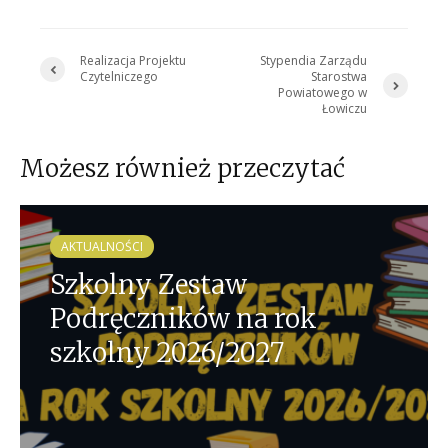
Realizacja Projektu
Stypendia Zarządu
Czytelniczego
Starostwa
Powiatowego w
Łowiczu
Możesz również przeczytać
AKTUALNOŚCI
Szkolny Zestaw
Podręczników na rok
szkolny 2026/2027