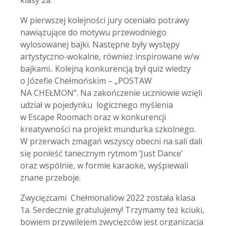
klasy 2a.
W pierwszej kolejności jury oceniało potrawy
nawiązujące do motywu przewodniego
wylosowanej bajki. Następne były występy
artystyczno-wokalne, również inspirowane w/w
bajkami.. Kolejną konkurencją był quiz wiedzy
o Józefie Chełmońskim – „POSTAW
NA CHEŁMON”. Na zakończenie uczniowie wzięli
udział w pojedynku logicznego myślenia
w Escape Roomach oraz w konkurencji
kreatywności na projekt mundurka szkolnego.
W przerwach zmagań wszyscy obecni na sali dali
się ponieść tanecznym rytmom ‘Just Dance’
oraz wspólnie, w formie karaoke, wyśpiewali
znane przeboje.
Zwycięzcami Chełmonaliów 2022 została klasa
1a. Serdecznie gratulujemy! Trzymamy też kciuki,
bowiem przywilejem zwycięzców jest organizacja