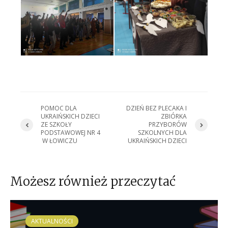
POMOC DLA
DZIEŃ BEZ PLECAKA I
UKRAIŃSKICH DZIECI
ZBIÓRKA
ZE SZKOŁY
PRZYBORÓW
PODSTAWOWEJ NR 4
SZKOLNYCH DLA
W ŁOWICZU
UKRAIŃSKICH DZIECI
Możesz również przeczytać
AKTUALNOŚCI