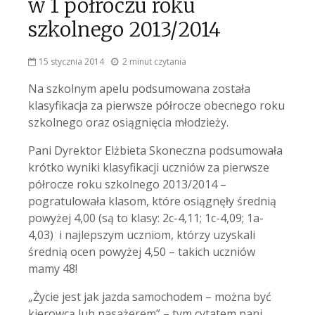
w 1 półroczu roku
szkolnego 2013/2014
15 stycznia 2014
2 minut czytania
Na szkolnym apelu podsumowana została
klasyfikacja za pierwsze półrocze obecnego roku
szkolnego oraz osiągnięcia młodzieży.
Pani Dyrektor Elżbieta Skoneczna podsumowała
krótko wyniki klasyfikacji uczniów za pierwsze
półrocze roku szkolnego 2013/2014 –
pogratulowała klasom, które osiągnęły średnią
powyżej 4,00 (są to klasy: 2c-4,11; 1c-4,09; 1a-
4,03) i najlepszym uczniom, którzy uzyskali
średnią ocen powyżej 4,50 – takich uczniów
mamy 48!
„Życie jest jak jazda samochodem – można być
kierowcą lub pasażerem” – tym cytatem pani