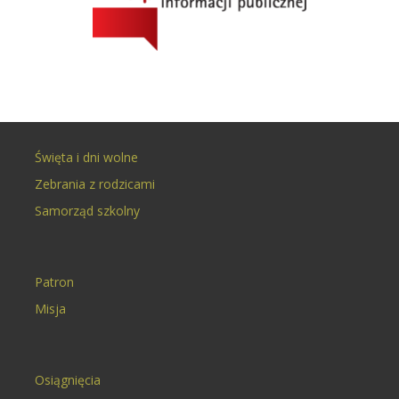
Święta i dni wolne
Zebrania z rodzicami
Samorząd szkolny
Patron
Misja
Osiągnięcia