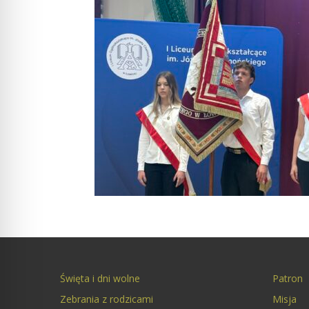
Święta i dni wolne
Patron
Zebrania z rodzicami
Misja