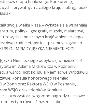
zestników etapu finałowego. Konkurencję
owych i prywatnych z całego kraju – okręg łódzki
dasiak!
ła swoją wielką klasę – wykazała się wspaniałą
eratury, polityki, geografii, muzyki, malarstwa,
lturowych i społecznych krajów niemieckiego
ez dwa trudne etapy: test pisemny i egzamin
TKI 39 OLIMPIADY JĘZYKA NIEMIECKIEGO!
Języka Niemieckiego odbyło się w niedzielę 3.
sytetu im. Adama Mickiewicza w Poznaniu,
ści, a wśród nich: konsula Niemiec we Wrocławiu,
szawie, konsula honorowego Niemiec
AD w Bonn oraz Rektora WSJO w Poznaniu,
erza WSJO oraz członków Komitetu
akcie uroczystości wręczono nagrody rzeczowe
stom – w tym również naszej Isabell.