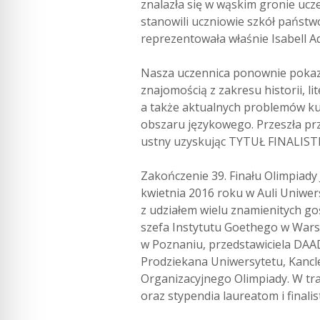
znalazła się w wąskim gronie uc
stanowili uczniowie szkół państw
reprezentowała właśnie Isabell A
Nasza uczennica ponownie pokaza
znajomością z zakresu historii, lit
a także aktualnych problemów ku
obszaru językowego. Przeszła prz
ustny uzyskując TYTUŁ FINALIS
Zakończenie 39. Finału Olimpiady 
kwietnia 2016 roku w Auli Uniwer
z udziałem wielu znamienitych go
szefa Instytutu Goethego w War
w Poznaniu, przedstawiciela DA
Prodziekana Uniwersytetu, Kancl
Organizacyjnego Olimpiady. W tr
oraz stypendia laureatom i finali